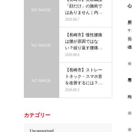
「顔だけ」の施術で
心
はありません｜内側
から輝く美し…
2026.08.7
所
〒
【長崎市】慢性腰痛
長
は腰が原因ではな
磯
い？繰り返す腰痛を
根本から改善す…
2026.08.6
※
【長崎市】ストレー
トネック・スマホ首
専
を改善するには？首
だけを治療し…
2026.08.5
梅
※
カテゴリー
※
Uncategorized