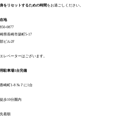
身をリセットするための時間
をお過ごしください。
在地
850-0877
崎県長崎市築町5-17
部ビル2F
エレベーターはございます。
用駐車場1台完備
香崎町1-8 №７に1台
徒歩10分圏内
先着順