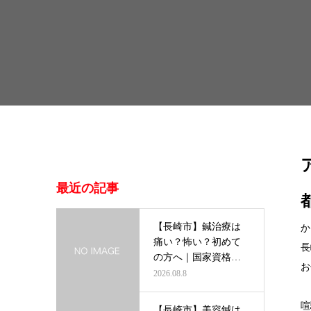
最近の記事
【長崎市】鍼治療は
か
痛い？怖い？初めて
長
の方へ｜国家資格者
お
がわかりやす…
2026.08.8
喧
【長崎市】美容鍼は