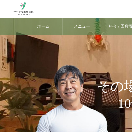
ホーム
メニュー
料金 / 回数
その
1