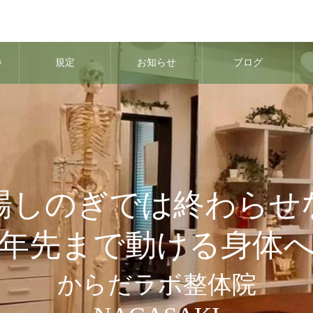
券
規定
お知らせ
ブログ
場しのぎでは終わらせ
0年先まで動ける身体
からだラボ整体院