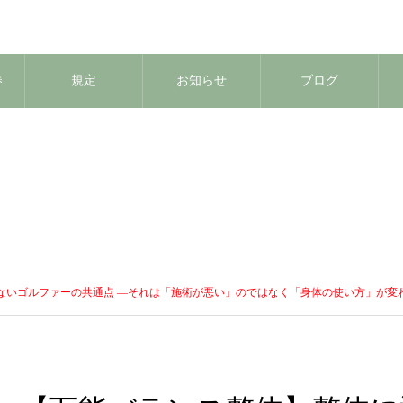
券
規定
お知らせ
ブログ
ないゴルファーの共通点 ―それは「施術が悪い」のではなく「身体の使い方」が変