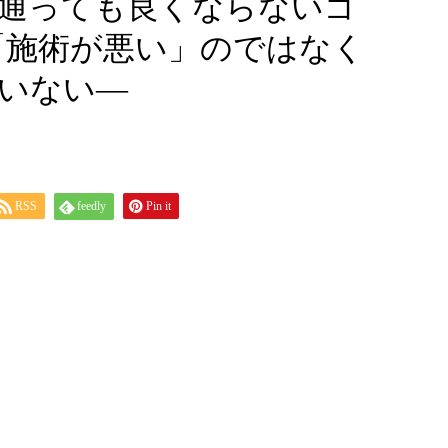
通っても良くならないゴ
「施術が悪い」のではなく
いない―
RSS
feedly
Pin it