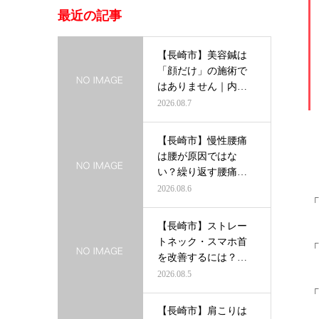
最近の記事
【長崎市】美容鍼は
「顔だけ」の施術で
はありません｜内側
から輝く美し…
2026.08.7
【長崎市】慢性腰痛
は腰が原因ではな
い？繰り返す腰痛を
根本から改善す…
2026.08.6
【長崎市】ストレー
トネック・スマホ首
を改善するには？首
だけを治療し…
2026.08.5
【長崎市】肩こりは