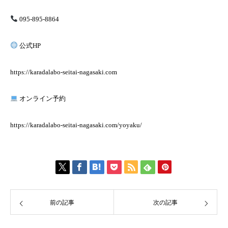
095-895-8864
公式HP
https://karadalabo-seitai-nagasaki.com
オンライン予約
https://karadalabo-seitai-nagasaki.com/yoyaku/
前の記事
次の記事