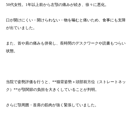
50代女性。1年以上前から左顎の痛みが続き、徐々に悪化。
口が開けにくい・開けられない・物を噛むと痛いため、食事にも支障
が出ていました。
また、首や肩の痛みも併発し、長時間のデスクワークや読書もつらい
状態。
当院で姿勢評価を行うと、**猫背姿勢＋頭部前方位（ストレートネッ
ク）**が顎関節の負担を大きくしていることが判明。
さらに顎周囲・首肩の筋肉が強く緊張していました。