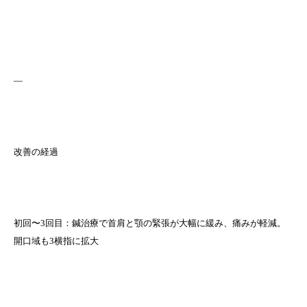
—
改善の経過
初回〜3回目：鍼治療で首肩と顎の緊張が大幅に緩み、痛みが軽減。
開口域も3横指に拡大