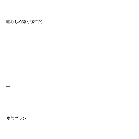
噛みしめ癖が慢性的
—
改善プラン