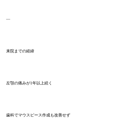
—
来院までの経緯
左顎の痛みが1年以上続く
歯科でマウスピース作成も改善せず