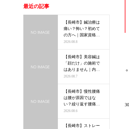
最近の記事
【長崎市】鍼治療は
痛い？怖い？初めて
の方へ｜国家資格者
がわかりやす…
2026.08.8
【長崎市】美容鍼は
「顔だけ」の施術で
はありません｜内側
から輝く美し…
2026.08.7
【長崎市】慢性腰痛
は腰が原因ではな
い？繰り返す腰痛を
根本から改善す…
2026.08.6
【長崎市】ストレー