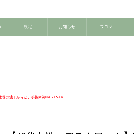
券
規定
お知らせ
ブログ
善方法｜からだラボ整体院NAGASAKI