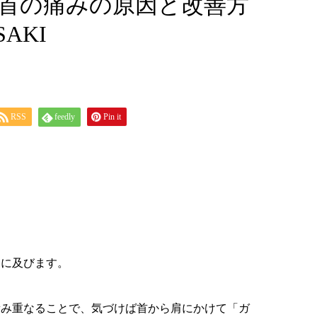
】首の痛みの原因と改善方
AKI
RSS
feedly
Pin it
間に及びます。
積み重なることで、気づけば首から肩にかけて「ガ