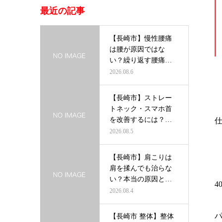
最近の記事
【長崎市】慢性腰痛
は腰が原因ではな
い？繰り返す腰痛を
根本から改善す…
2026.08.6
【長崎市】ストレー
トネック・スマホ首
を改善するには？首
だけを治療し…
2026.08.5
【長崎市】肩こりは
肩を揉んでも治らな
い？本当の原因と根
本改善の方法…
2026.08.4
【長崎市 整体】整体