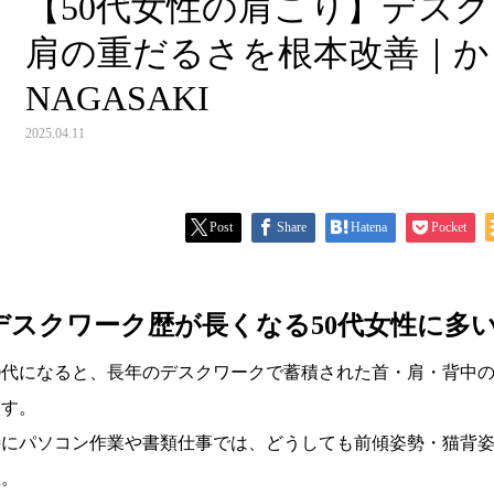
【50代女性の肩こり】デス
肩の重だるさを根本改善｜か
NAGASAKI
2025.04.11
Post
Share
Hatena
Pocket
デスクワーク歴が長くなる50代女性に多
50代になると、長年のデスクワークで蓄積された首・肩・背中
ます。
特にパソコン作業や書類仕事では、どうしても前傾姿勢・猫背
直。