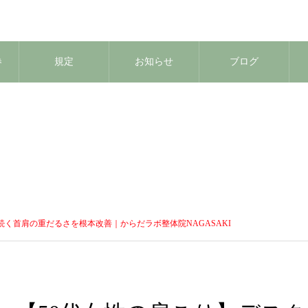
券
規定
お知らせ
ブログ
続く首肩の重だるさを根本改善｜からだラボ整体院NAGASAKI