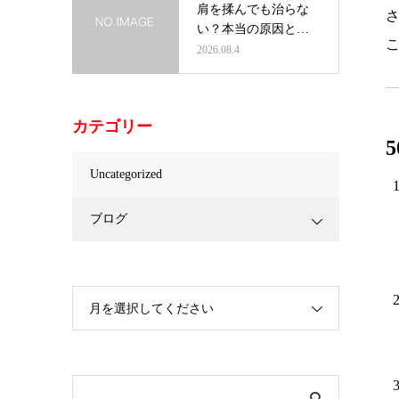
肩を揉んでも治らな
い？本当の原因と根
本改善の方法…
2026.08.4
カテゴリー
Uncategorized
ブログ
月を選択してください