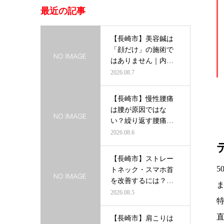
最近の記事
【長崎市】美容鍼は
「顔だけ」の施術で
はありません｜内側
から輝く美し…
2026.08.7
【長崎市】慢性腰痛
は腰が原因ではな
い？繰り返す腰痛を
根本から改善す…
2026.08.6
【長崎市】ストレー
トネック・スマホ首
を改善するには？首
だけを治療し…
2026.08.5
【長崎市】肩こりは