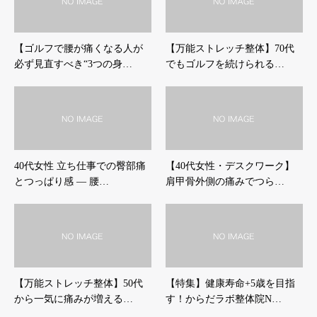
【ゴルフで腰が痛くなる人が
【万能ストレッチ整体】70代
必ず見直すべき“3つの身…
でもゴルフを続けられる…
40代女性 立ち仕事での臀部痛
【40代女性・デスクワーク】
とつっぱり感 ― 腰…
肩甲骨外側の痛みでつら…
【万能ストレッチ整体】50代
【特集】健康寿命+5歳を目指
から一気に痛みが増える…
す！からだラボ整体院N…