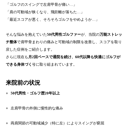
「ゴルフのスイングで左肩甲骨が痛い…」
「肩の可動域が狭くなり、飛距離が落ちた…」
「最近スコアが悪く、そろそろゴルフをやめようか…」
そんな悩みを抱えていた
50代男性ゴルファー
が、当院の
万能ストレッ
チ整体
で肩甲骨まわりの痛みと可動域の制限を改善し、スコアを取り
戻した症例をご紹介します。
さらに現在も
月2回ペースで通院を続け、60代以降も快適にゴルフが
できる身体づくり
に取り組まれています。
来院前の状況
50代男性・ゴルフ歴20年以上
左肩甲骨の外側に慢性的な痛み
両肩関節の可動域減少（特に左）によりスイングが窮屈