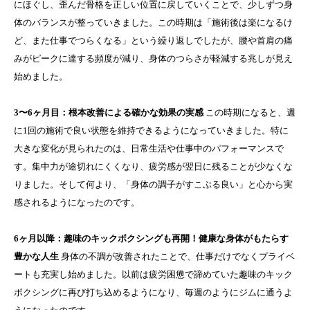
にほぐし、歪んだ骨格を正しい位置に戻していくことで、少しずつ身
体のバランスが整っていきました。この時期は「施術後は楽になるけ
ど、また仕事でつらくなる」という繰り返しでしたが、腰や首肩の痛
みがピークに達する頻度が減り、身体のつらさが軽減する兆しが見え
始めました。
3〜6ヶ月目：根本改善による確かな効果の実感
この時期になると、週
に1回の施術で良い状態を維持できるようになっていきました。特に
大きな変化が見られたのは、日常生活や仕事中のパフォーマンスで
す。集中力が途切れにくくなり、疲労感が翌日に残ることが少なくな
りました。そして何より、「身体の調子がすこぶる良い」と心から実
感されるようになったのです。
6ヶ月以降：趣味のキックボクシングも再開！健康な身体がもたらす
豊かな人生
身体の不調が改善されたことで、仕事だけでなくプライベ
ートも充実し始めました。以前は疲労困憊で諦めていた趣味のキック
ボクシングに再び打ち込めるようになり、毎週のようにジムに通うよ