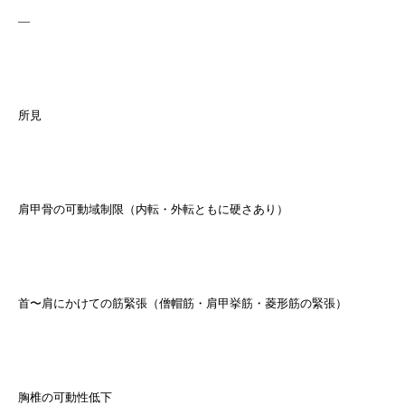
—
所見
肩甲骨の可動域制限（内転・外転ともに硬さあり）
首〜肩にかけての筋緊張（僧帽筋・肩甲挙筋・菱形筋の緊張）
胸椎の可動性低下