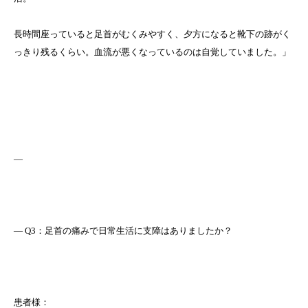
長時間座っていると足首がむくみやすく、夕方になると靴下の跡がく
っきり残るくらい。血流が悪くなっているのは自覚していました。」
—
― Q3：足首の痛みで日常生活に支障はありましたか？
患者様：