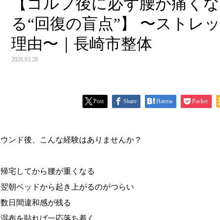
【ゴルフ後に必ず腰が痛くな
る“回復の盲点”】 〜ストレ
理由〜｜長崎市整体
2026.03.28
Post
Share
Hatena
Pocket
ラウンド後、こんな経験はありませんか？
・帰宅してから腰が重くなる
・翌朝ベッドから起き上がるのがつらい
・数日間違和感が残る
・湿布を貼れば一応落ち着く