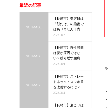
最近の記事
【長崎市】美容鍼は
「顔だけ」の施術で
はありません｜内側
から輝く美し…
2026.08.7
【長崎市】慢性腰痛
は腰が原因ではな
い？繰り返す腰痛を
根本から改善す…
2026.08.6
【長崎市】ストレー
トネック・スマホ首
を改善するには？首
だけを治療し…
2026.08.5
【長崎市】肩こりは