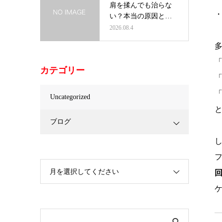
肩を揉んでも治らな
い？本当の原因と根
本改善の方法…
2026.08.4
カテゴリー
Uncategorized
ブログ
月を選択してください