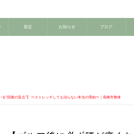
券
規定
お知らせ
ブログ
る“回復の盲点”】 〜ストレッチしても治らない本当の理由〜｜長崎市整体