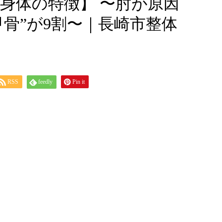
身体の特徴】 〜肘が原因
甲骨”が9割〜｜長崎市整体
RSS
feedly
Pin it