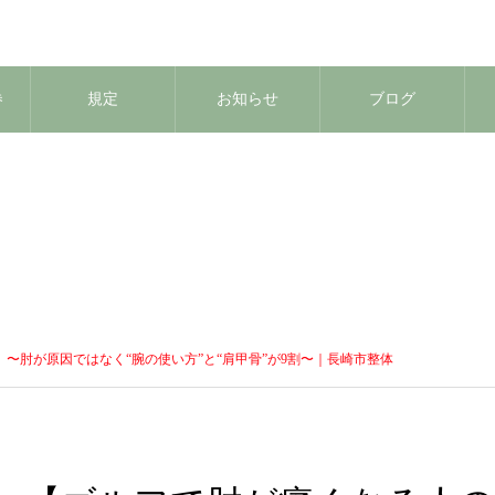
券
規定
お知らせ
ブログ
〜肘が原因ではなく“腕の使い方”と“肩甲骨”が9割〜｜長崎市整体