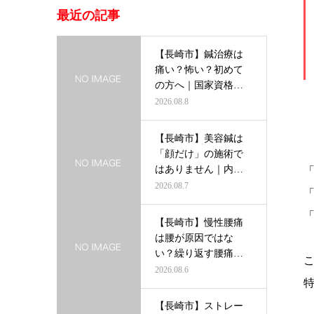
最近の記事
【長崎市】鍼治療は
痛い？怖い？初めて
の方へ｜国家資格者
がわかりやす…
2026.08.8
【長崎市】美容鍼は
「顔だけ」の施術で
はありません｜内側
から輝く美し…
2026.08.7
【長崎市】慢性腰痛
は腰が原因ではな
い？繰り返す腰痛を
根本から改善す…
2026.08.6
【長崎市】ストレー