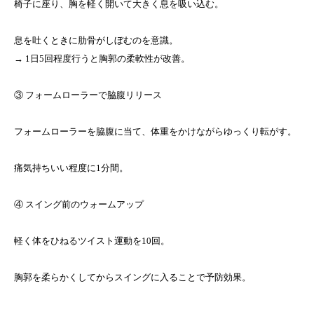
椅子に座り、胸を軽く開いて大きく息を吸い込む。
息を吐くときに肋骨がしぼむのを意識。
→ 1日5回程度行うと胸郭の柔軟性が改善。
③ フォームローラーで脇腹リリース
フォームローラーを脇腹に当て、体重をかけながらゆっくり転がす。
痛気持ちいい程度に1分間。
④ スイング前のウォームアップ
軽く体をひねるツイスト運動を10回。
胸郭を柔らかくしてからスイングに入ることで予防効果。