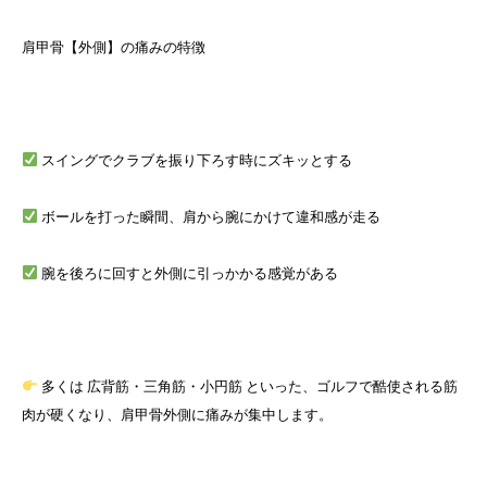
肩甲骨【外側】の痛みの特徴
スイングでクラブを振り下ろす時にズキッとする
ボールを打った瞬間、肩から腕にかけて違和感が走る
腕を後ろに回すと外側に引っかかる感覚がある
多くは 広背筋・三角筋・小円筋 といった、ゴルフで酷使される筋
肉が硬くなり、肩甲骨外側に痛みが集中します。