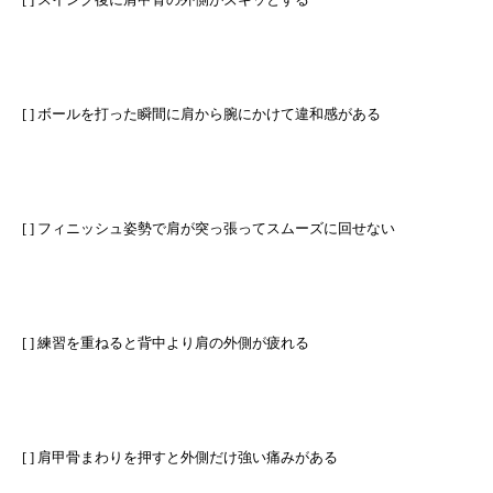
[ ] ボールを打った瞬間に肩から腕にかけて違和感がある
[ ] フィニッシュ姿勢で肩が突っ張ってスムーズに回せない
[ ] 練習を重ねると背中より肩の外側が疲れる
[ ] 肩甲骨まわりを押すと外側だけ強い痛みがある