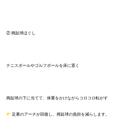
② 拇趾球ほぐし
テニスボールやゴルフボールを床に置く
拇趾球の下に当てて、体重をかけながらコロコロ転がす
足裏のアーチが回復し、拇趾球の負担を減らします。