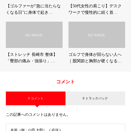
【ゴルファーが“急に当たらな
【50代女性の肩こり】デスク
くなる日”に身体で起き…
ワークで慢性的に続く首…
【ストレッチ 長崎市 整体】
ゴルフで身体が回らない人へ
「臀部の痛み・強張り」…
｜股関節と胸郭が硬くなる…
コメント
0 コメント
0 トラックバック
この記事へのコメントはありません。
名前（例：山田 太郎）
( 必須 )