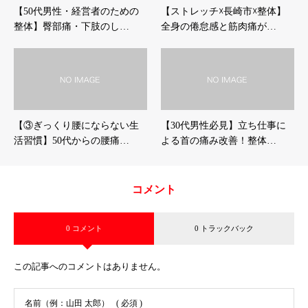
【50代男性・経営者のための
【ストレッチ☓長崎市☓整体】
整体】臀部痛・下肢のし…
全身の倦怠感と筋肉痛が…
【③ぎっくり腰にならない生
【30代男性必見】立ち仕事に
活習慣】50代からの腰痛…
よる首の痛み改善！整体…
コメント
0 コメント
0 トラックバック
この記事へのコメントはありません。
名前（例：山田 太郎）
( 必須 )