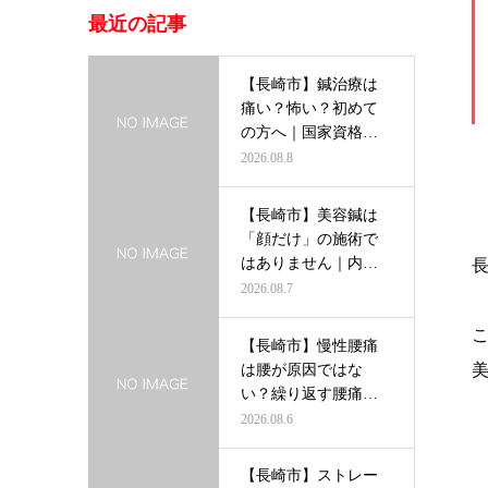
最近の記事
【長崎市】鍼治療は
痛い？怖い？初めて
の方へ｜国家資格者
がわかりやす…
2026.08.8
【長崎市】美容鍼は
「顔だけ」の施術で
はありません｜内側
から輝く美し…
2026.08.7
【長崎市】慢性腰痛
は腰が原因ではな
い？繰り返す腰痛を
根本から改善す…
2026.08.6
【長崎市】ストレー