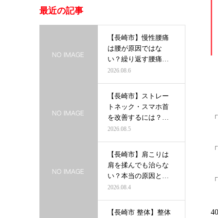
最近の記事
【長崎市】慢性腰痛
は腰が原因ではな
い？繰り返す腰痛を
根本から改善す…
2026.08.6
【長崎市】ストレー
トネック・スマホ首
を改善するには？首
だけを治療し…
2026.08.5
【長崎市】肩こりは
肩を揉んでも治らな
い？本当の原因と根
本改善の方法…
2026.08.4
4
【長崎市 整体】整体