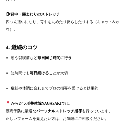
③ 背中・腰まわりのストレッチ
四つん這いになり、背中を丸めたり反らしたりする（キャット&カ
ウ）。
4. 継続のコツ
朝や就寝前など
毎日同じ時間に行う
短時間でも
毎日続ける
ことが大切
症状や体調に合わせてプロの指導を受けると効果的
からだラボ整体院NAGASAKI
では、
腰痛予防に最適な
パーソナルストレッチ指導
も行っています。
正しいフォームを覚えたい方は、お気軽にご相談ください。