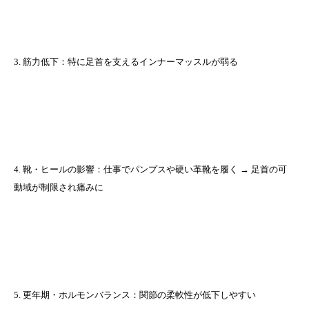
3. 筋力低下：特に足首を支えるインナーマッスルが弱る
4. 靴・ヒールの影響：仕事でパンプスや硬い革靴を履く → 足首の可
動域が制限され痛みに
5. 更年期・ホルモンバランス：関節の柔軟性が低下しやすい