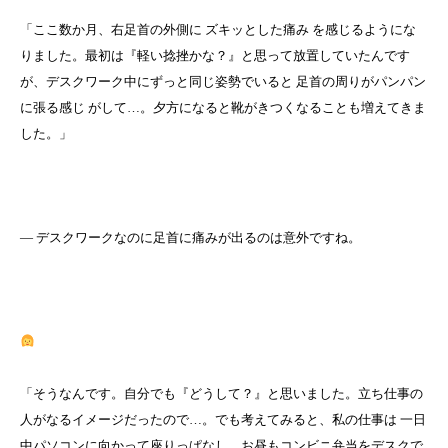
「ここ数か月、右足首の外側に ズキッとした痛み を感じるようにな
りました。最初は『軽い捻挫かな？』と思って放置していたんです
が、デスクワーク中にずっと同じ姿勢でいると 足首の周りがパンパン
に張る感じ がして…。夕方になると靴がきつくなることも増えてきま
した。」
― デスクワークなのに足首に痛みが出るのは意外ですね。
「そうなんです。自分でも『どうして？』と思いました。立ち仕事の
人がなるイメージだったので…。でも考えてみると、私の仕事は 一日
中パソコンに向かって座りっぱなし。お昼もコンビニ弁当をデスクで