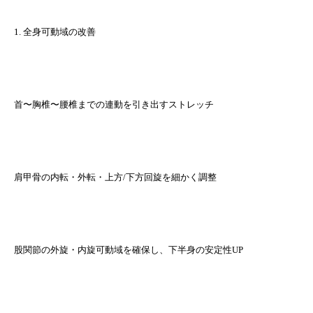
1. 全身可動域の改善
首〜胸椎〜腰椎までの連動を引き出すストレッチ
肩甲骨の内転・外転・上方/下方回旋を細かく調整
股関節の外旋・内旋可動域を確保し、下半身の安定性UP