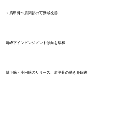
3. 肩甲骨〜肩関節の可動域改善
肩峰下インピンジメント傾向を緩和
棘下筋・小円筋のリリース、肩甲骨の動きを回復