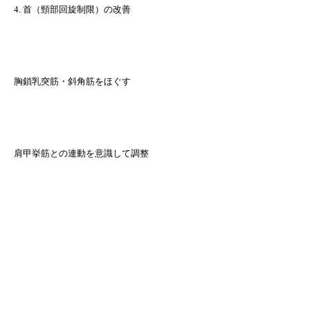
4. 首（頸部回旋制限）の改善
胸鎖乳突筋・斜角筋をほぐす
肩甲挙筋との連動を意識して調整