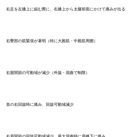
右足を左膝上に組む際に、右膝上から太腿前面にかけて痛みが出る
右臀部の筋緊張が著明（特に大殿筋・中殿筋周囲）
右股関節の可動域が減少（外旋・屈曲で制限）
首の右回旋時に痛み、回旋可動域減少
右肩関節の回旋可動域減少、最大屈曲時に肩峰下に痛み