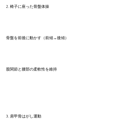
2. 椅子に座った骨盤体操
骨盤を前後に動かす（前傾→後傾）
股関節と腰部の柔軟性を維持
3. 肩甲骨はがし運動