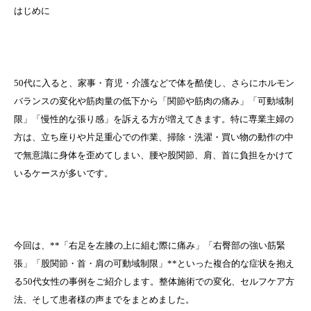
はじめに
50代に入ると、家事・育児・介護などで体を酷使し、さらにホルモン
バランスの変化や筋肉量の低下から「関節や筋肉の痛み」「可動域制
限」「慢性的な張り感」を訴える方が増えてきます。特に専業主婦の
方は、立ち座りや片足重心での作業、掃除・洗濯・買い物の動作の中
で無意識に身体を歪めてしまい、腰や股関節、肩、首に負担をかけて
いるケースが多いです。
今回は、**「右足を左膝の上に組む際に痛み」「右臀部の強い筋緊
張」「股関節・首・肩の可動域制限」**といった複合的な症状を抱え
る50代女性の事例をご紹介します。整体施術での変化、セルフケア方
法、そして患者様の声までをまとめました。