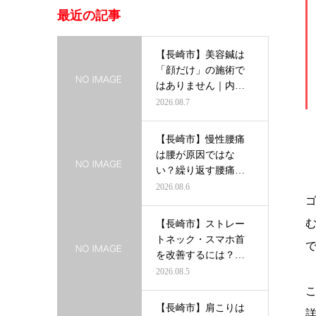
最近の記事
【長崎市】美容鍼は
「顔だけ」の施術で
はありません｜内側
から輝く美し…
2026.08.7
【長崎市】慢性腰痛
は腰が原因ではな
い？繰り返す腰痛を
根本から改善す…
2026.08.6
【長崎市】ストレー
トネック・スマホ首
を改善するには？首
だけを治療し…
2026.08.5
【長崎市】肩こりは