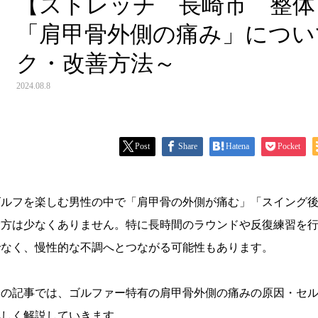
【ストレッチ 長崎市 整体
「肩甲骨外側の痛み」につい
ク・改善方法～
2024.08.8
Post
Share
Hatena
Pocket
ゴルフを楽しむ男性の中で「肩甲骨の外側が痛む」「スイング
む方は少なくありません。特に長時間のラウンドや反復練習を
でなく、慢性的な不調へとつながる可能性もあります。
この記事では、ゴルファー特有の肩甲骨外側の痛みの原因・セ
詳しく解説していきます。