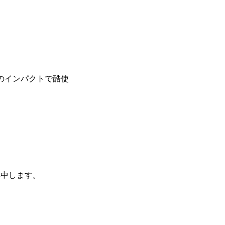
のインパクトで酷使
集中します。