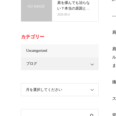
肩を揉んでも治らな
い？本当の原因と根
本改善の方法…
2026.08.4
カテゴリー
Uncategorized
ブログ
月を選択してください