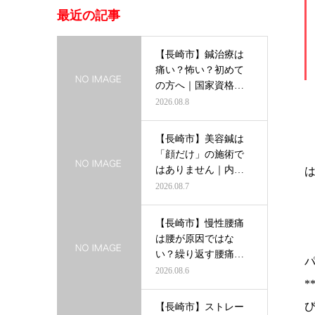
最近の記事
【長崎市】鍼治療は
痛い？怖い？初めて
の方へ｜国家資格者
がわかりやす…
2026.08.8
【長崎市】美容鍼は
「顔だけ」の施術で
はありません｜内側
から輝く美し…
2026.08.7
【長崎市】慢性腰痛
は腰が原因ではな
い？繰り返す腰痛を
根本から改善す…
2026.08.6
【長崎市】ストレー