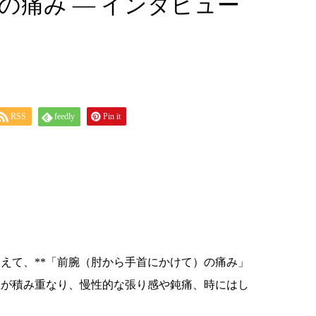
の痛み ― インタビュー
RSS
feedly
Pin it
えて、**「前腕（肘から手首にかけて）の痛み」
担が積み重なり、慢性的な張り感や鈍痛、時にはし