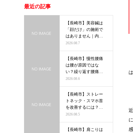
最近の記事
【長崎市】美容鍼は
「顔だけ」の施術で
はありません｜内側
から輝く美し…
2026.08.7
【長崎市】慢性腰痛
は腰が原因ではな
い？繰り返す腰痛を
根本から改善す…
2026.08.6
【長崎市】ストレー
トネック・スマホ首
を改善するには？首
だけを治療し…
2026.08.5
【長崎市】肩こりは