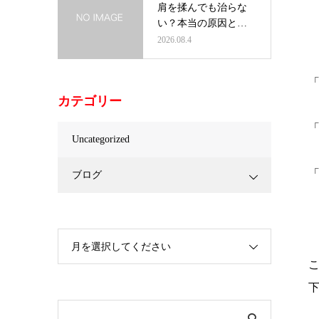
肩を揉んでも治らな
い？本当の原因と根
本改善の方法…
2026.08.4
カテゴリー
Uncategorized
ブログ
月を選択してください