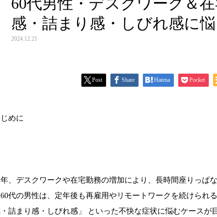
60代男性・デスクワーク＆在
感・詰まり感・しびれ感に悩
2024.12.21
Post
Share
Hatena
Pocket
はじめに
近年、デスクワークや在宅勤務の増加により、長時間座りっぱ
に60代の男性は、定年後も再雇用やリモートワークを続けられ
感・詰まり感・しびれ感」 といった不快な症状に悩むケースが